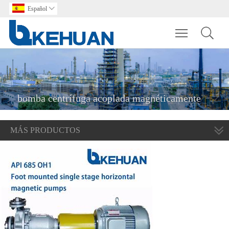
Español

Toggle main m
bomba centrífuga acoplada magnéticamente
MÁS PRODUCTOS