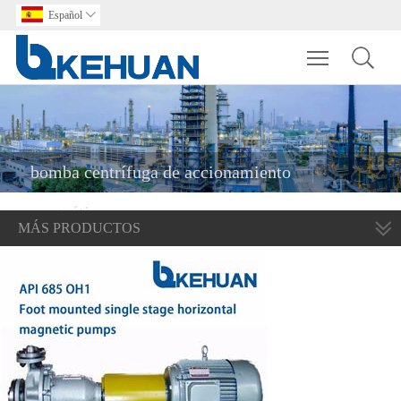
Español

Toggle main m
bomba centrífuga de accionamiento
magnético
MÁS PRODUCTOS