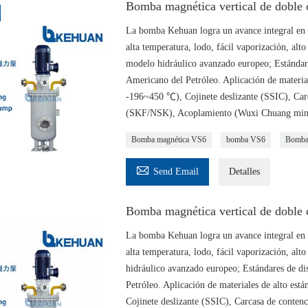
Bomba magnética vertical de doble 
La bomba Kehuan logra un avance integral en e
alta temperatura, lodo, fácil vaporización, alt
modelo hidráulico avanzado europeo; Estándare
Americano del Petróleo. Aplicación de materi
-196~450 ℃), Cojinete deslizante (SSIC), Carc
(SKF/NSK), Acoplamiento (Wuxi Chuang ming)
Bomba magnética VS6
bomba VS6
Bomba 

Send Email
Detalles
Bomba magnética vertical de doble
La bomba Kehuan logra un avance integral en e
alta temperatura, lodo, fácil vaporización, alt
hidráulico avanzado europeo; Estándares de di
Petróleo. Aplicación de materiales de alto 
Cojinete deslizante (SSIC), Carcasa de conte