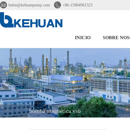


helen@kehuanpump.com
+86-15904961323
INICIO
SOBRE NO
bomba magnética vs6