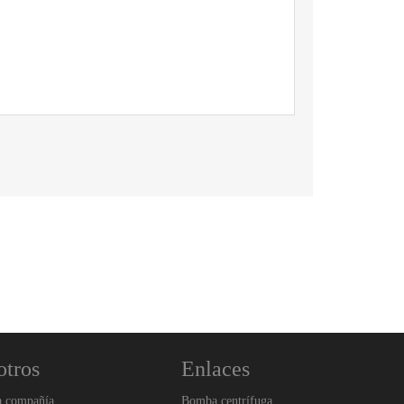
otros
Enlaces
a compañía
Bomba centrífuga