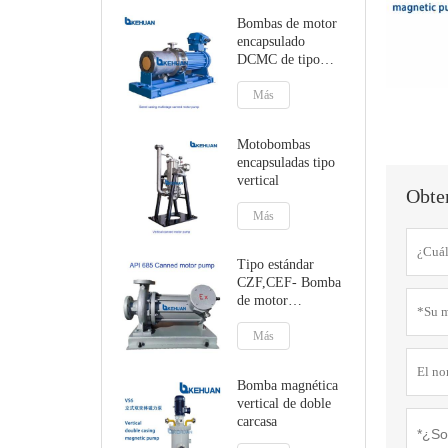
Bombas de motor
encapsulado
DCMC de tipo
tándem multietapa
Más
Motobombas
encapsuladas tipo
vertical
Obten
Más
Tipo estándar
CZF,CEF- Bomba
de motor
encapsulada con
soporte de pie o de
Más
línea central
Bomba magnética
vertical de doble
carcasa