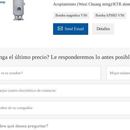
Acoplamiento (Wuxi Chuang ming)/KTR alemán
Bomba magnética VS6
Bomba API685 VS6

Send Email
Detalles
ga el último precio? Le responderemos lo antes posible