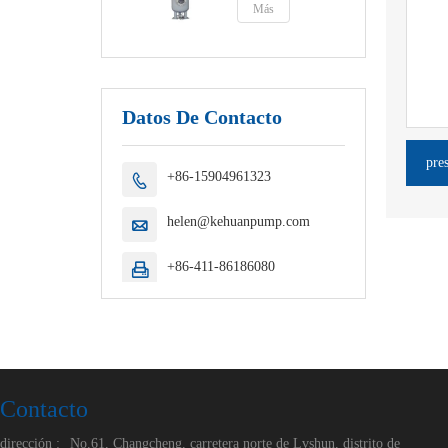
Más
Datos De Contacto
pre
+86-15904961323

helen@kehuanpump.com

+86-411-86186080

Contacto
dirección :
No.61, Changcheng, carretera norte de Lvshun, distrito de