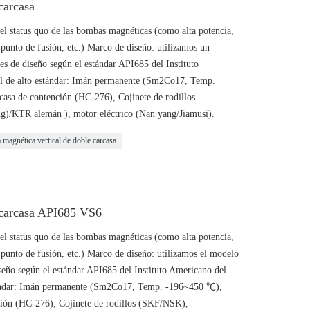
carcasa
l status quo de las bombas magnéticas (como alta potencia,
o punto de fusión, etc.) Marco de diseño: utilizamos un
s de diseño según el estándar API685 del Instituto
al de alto estándar: Imán permanente (Sm2Co17, Temp.
asa de contención (HC-276), Cojinete de rodillos
/KTR alemán ), motor eléctrico (Nan yang/Jiamusi).
magnética vertical de doble carcasa
 carcasa API685 VS6
l status quo de las bombas magnéticas (como alta potencia,
o punto de fusión, etc.) Marco de diseño: utilizamos el modelo
seño según el estándar API685 del Instituto Americano del
estándar: Imán permanente (Sm2Co17, Temp. -196~450 ℃),
nción (HC-276), Cojinete de rodillos (SKF/NSK),