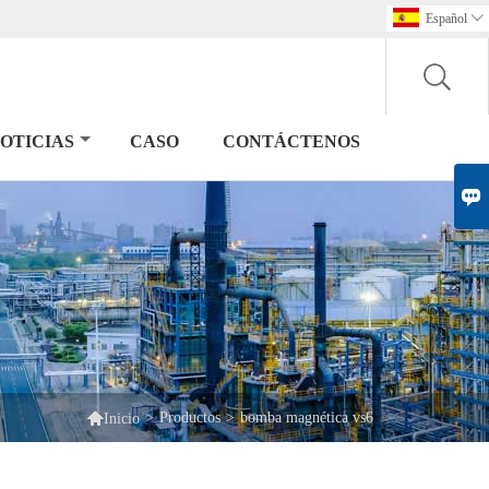
Español

OTICIAS
CASO
CONTÁCTENOS


>
Productos
>
bomba magnética vs6
Inicio