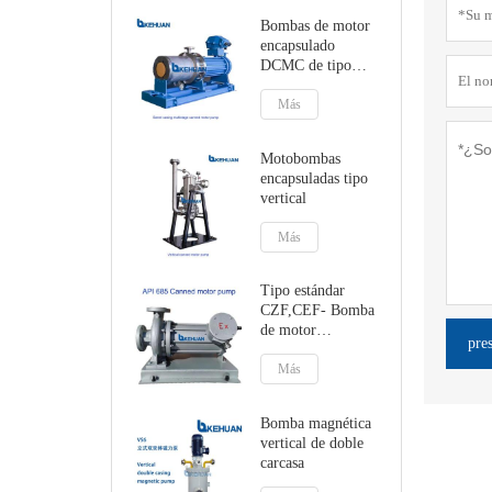
Bombas de motor
encapsulado
DCMC de tipo
tándem multietapa
Más
Motobombas
encapsuladas tipo
vertical
Más
Tipo estándar
CZF,CEF- Bomba
de motor
pre
encapsulada con
soporte de pie o de
Más
línea central
Bomba magnética
vertical de doble
carcasa