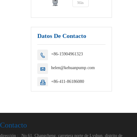
Más
Datos De Contacto
+86-15904961323

helen@kehuanpump.com

+86-411-86186080

Contacto
dirección :
No.61, Changcheng, carretera norte de Lvshun, distrito de