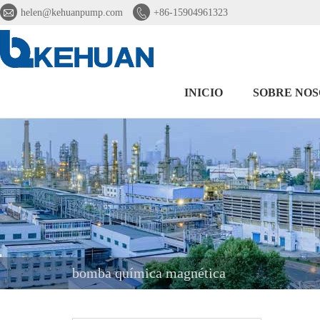


helen@kehuanpump.com
+86-15904961323
INICIO
SOBRE NO
bomba química magnética