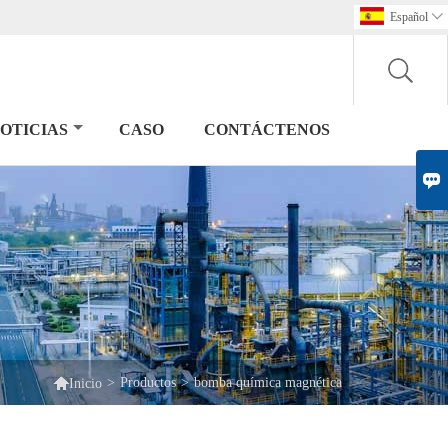
Español

OTICIAS
CASO
CONTÁCTENOS


>
Productos
>
bomba química magnética
Inicio