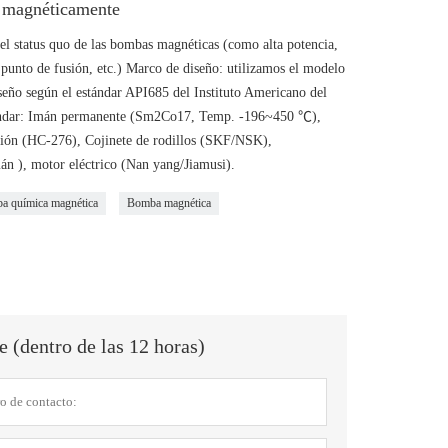
 magnéticamente
l status quo de las bombas magnéticas (como alta potencia,
o punto de fusión, etc.) Marco de diseño: utilizamos el modelo
seño según el estándar API685 del Instituto Americano del
estándar: Imán permanente (Sm2Co17, Temp. -196~450 ℃),
nción (HC-276), Cojinete de rodillos (SKF/NSK),
 ), motor eléctrico (Nan yang/Jiamusi).
a química magnética
Bomba magnética
 (dentro de las 12 horas)