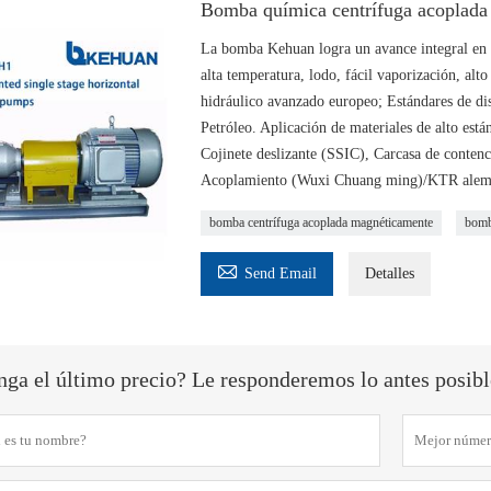
Bomba química centrífuga acoplada
La bomba Kehuan logra un avance integral en e
alta temperatura, lodo, fácil vaporización, alt
hidráulico avanzado europeo; Estándares de di
Petróleo. Aplicación de materiales de alto 
Cojinete deslizante (SSIC), Carcasa de conte
Acoplamiento (Wuxi Chuang ming)/KTR alemán
bomba centrífuga acoplada magnéticamente
bomb

Send Email
Detalles
ga el último precio? Le responderemos lo antes posible