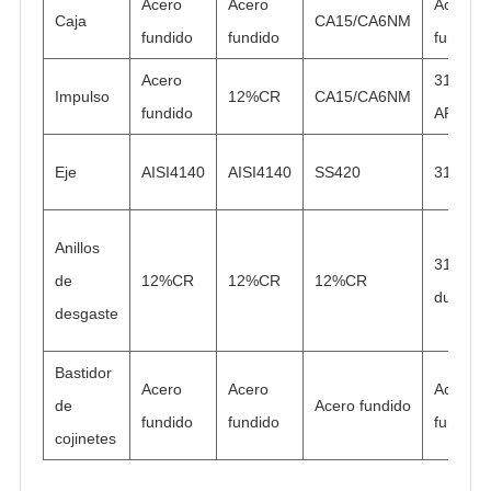
Acero
Acero
Acero
Caja
CA15/CA6NM
fundido
fundido
fundido
Acero
316
Impulso
12%CR
CA15/CA6NM
fundido
APAGA
Eje
AISI4140
AISI4140
SS420
316N
Anillos
316 car
de
12%CR
12%CR
12%CR
dura
desgaste
Bastidor
Acero
Acero
Acero
de
Acero fundido
fundido
fundido
fundido
cojinetes