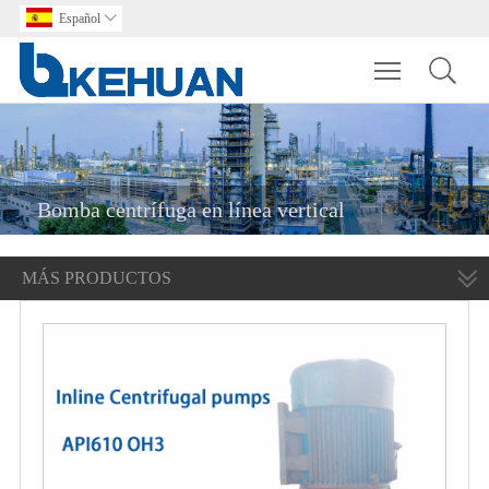
Español

Toggle main m
Bomba centrífuga en línea vertical
MÁS PRODUCTOS