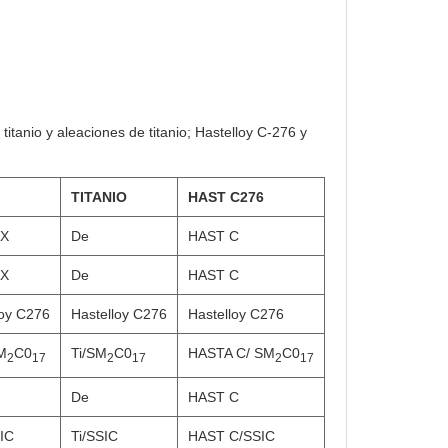
titanio y aleaciones de titanio; Hastelloy C-276 y
TITANIO
HAST C276
EX
De
HAST C
EX
De
HAST C
loy C276
Hastelloy C276
Hastelloy C276
M
C0
Ti/SM
C0
HASTA C/ SM
C0
2
17
2
17
2
17
De
HAST C
IC
Ti/SSIC
HAST C/SSIC