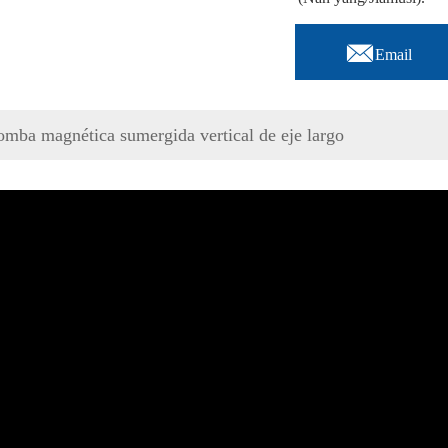

Email
mba magnética sumergida vertical de eje largo