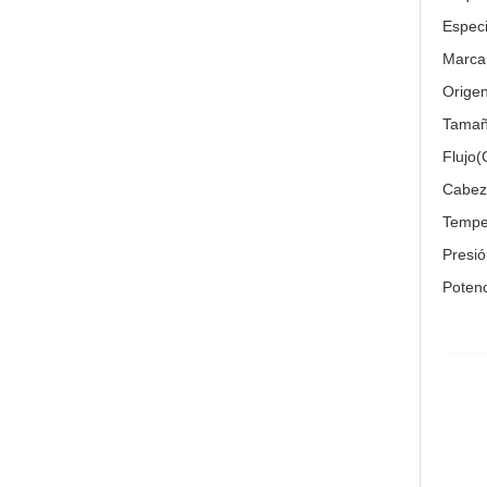
Especi
Marca 
Origen
Tamañ
Flujo
Cabez
Tempe
Presi
Poten