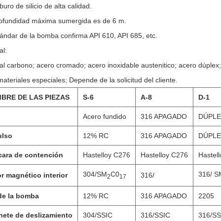
buro de silicio de alta calidad.
rofundidad máxima sumergida es de 6 m.
tándar de la bomba confirma API 610, API 685, etc.
al:
al carbono; acero cromado; acero inoxidable austenitico; acero dúplex; 
materiales especiales; Depende de la solicitud del cliente.
BRE DE LAS PIEZAS
S-6
A-8
D-1
a
Acero fundido
316 APAGADO
DÚPL
ulso
12% RC
316 APAGADO
DÚPL
cara de contención
Hastelloy C276
Hastelloy C276
Hastel
304/SM
C0
316/ S
r magnético interior
316/
2
17
de la bomba
12% RC
316 APAGADO
2205
nete de deslizamiento
304/SSIC
316/SSIC
316/SS