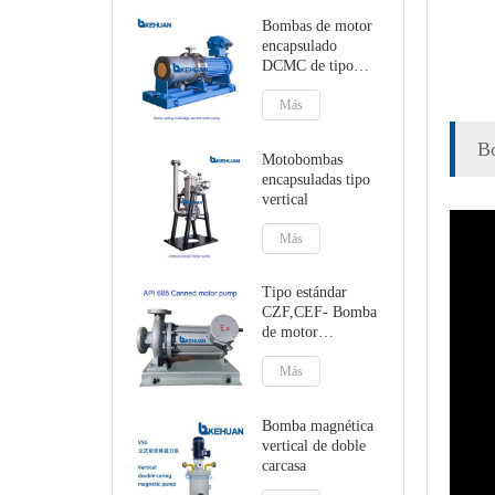
Bombas de motor
encapsulado
DCMC de tipo
tándem multietapa
Más
Bo
Motobombas
encapsuladas tipo
vertical
Más
Tipo estándar
CZF,CEF- Bomba
de motor
encapsulada con
soporte de pie o de
Más
línea central
Bomba magnética
vertical de doble
carcasa