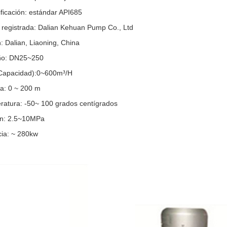
ficación: estándar API685
registrada: Dalian Kehuan Pump Co., Ltd
: Dalian, Liaoning, China
o: DN25~250
(Capacidad):0~600m³/H
a: 0 ~ 200 m
ratura: -50~ 100 grados centígrados
ón: 2.5~10MPa
cia: ~ 280kw