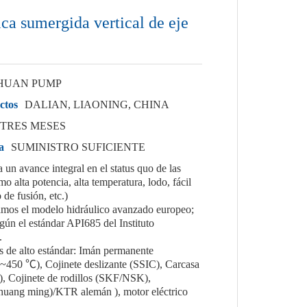
a sumergida vertical de eje
HUAN PUMP
ctos
DALIAN, LIAONING, CHINA
TRES MESES
a
SUMINISTRO SUFICIENTE
n avance integral en el status quo de las
 alta potencia, alta temperatura, lodo, fácil
 de fusión, etc.)
zamos el modelo hidráulico avanzado europeo;
gún el estándar API685 del Instituto
.
s de alto estándar: Imán permanente
450 ℃), Cojinete deslizante (SSIC), Carcasa
, Cojinete de rodillos (SKF/NSK),
uang ming)/KTR alemán ), motor eléctrico