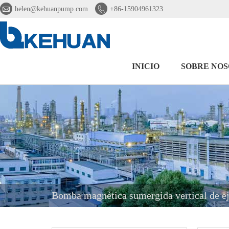


helen@kehuanpump.com
+86-15904961323
INICIO
SOBRE NO
Bomba magnética sumergida vertical de ej