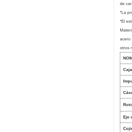
de car
*La p
*El es
Materi
acero 
otros 
NOM
Caj
Imp
Cás
Roto
Eje 
Coji