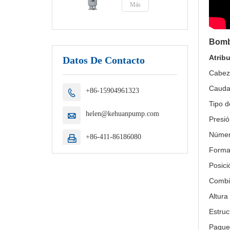
Más
Bomba
Atrib
Datos De Contacto
Cabez
Cauda
+86-15904961323

Tipo 
helen@kehuanpump.com

Presió
Númer
+86-411-86186080

Forma 
Posici
Combin
Altura
Estruc
Paque