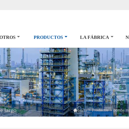
SOTROS
PRODUCTOS
LA FÁBRICA
N
e largo

>
Productos
>
bomba ma
Inicio