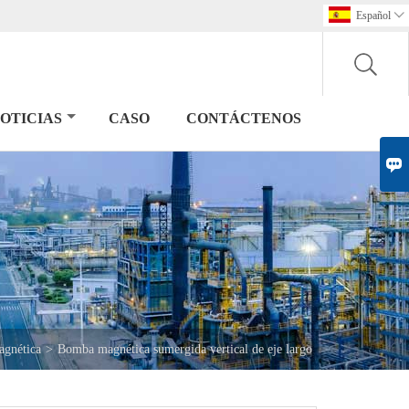
Español

OTICIAS
CASO
CONTÁCTENOS

gnética
>
Bomba magnética sumergida vertical de eje largo