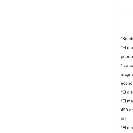
*Bomba
*El mo
puerto
* La a
magnét
económ
*El di
*El ma
450 gr
útil;
*El ma