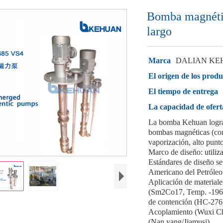
Bomba magnétic
largo
Marca
DALIAN KE
El origen de los produ
El tiempo de entrega
La capacidad de ofert
La bomba Kehuan logra u
bombas magnéticas (como
vaporización, alto punto
Marco de diseño: utili
Estándares de diseño se
Americano del Petróleo
Aplicación de materiale
(Sm2Co17, Temp. -196~
de contención (HC-276)
Acoplamiento (Wuxi Ch
(Nan yang/Jiamusi).